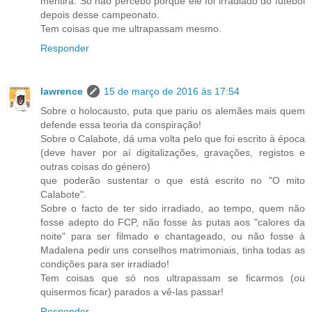
mentira. Só não percebo porque ele foi irradiado do futebol
depois desse campeonato.
Tem coisas que me ultrapassam mesmo.
Responder
lawrence
15 de março de 2016 às 17:54
Sobre o holocausto, puta que pariu os alemães mais quem
defende essa teoria da conspiração!
Sobre o Calabote, dá uma volta pelo que foi escrito à época
(deve haver por aí digitalizações, gravações, registos e
outras coisas do género)
que poderão sustentar o que está escrito no "O mito
Calabote".
Sobre o facto de ter sido irradiado, ao tempo, quem não
fosse adepto do FCP, não fosse às putas aos "calores da
noite" para ser filmado e chantageado, ou não fosse à
Madalena pedir uns conselhos matrimoniais, tinha todas as
condições para ser irradiado!
Tem coisas que só nos ultrapassam se ficarmos (ou
quisermos ficar) parados a vê-las passar!
Responder