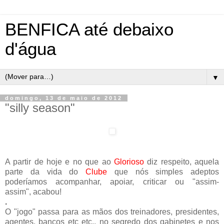
BENFICA até debaixo
d'água
▼
domingo, 13 de maio de 2012
"silly season"
A partir de hoje e no que ao
Glorioso
diz respeito, aquela
parte da vida do
Clube
que nós simples adeptos
poderíamos acompanhar, apoiar, criticar ou "assim-
assim", acabou!
.
O "jogo" passa para as mãos dos treinadores, presidentes,
agentes, bancos etc etc., no segredo dos gabinetes e nos