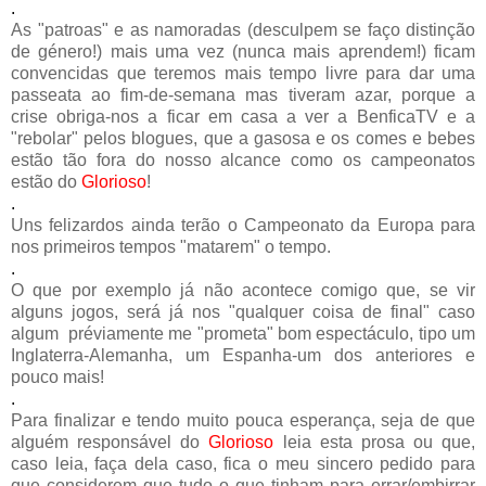
.
As "patroas" e as namoradas (desculpem se faço distinção
de género!) mais uma vez (nunca mais aprendem!) ficam
convencidas que teremos mais tempo livre para dar uma
passeata ao fim-de-semana mas tiveram azar, porque a
crise obriga-nos a ficar em casa a ver a BenficaTV e a
"rebolar" pelos blogues, que a gasosa e os comes e bebes
estão tão fora do nosso alcance como os campeonatos
estão do
Glorioso
!
.
Uns felizardos ainda terão o Campeonato da Europa para
nos primeiros tempos "matarem" o tempo.
.
O que por exemplo já não acontece comigo que, se vir
alguns jogos, será já nos "qualquer coisa de final" caso
algum préviamente me "prometa" bom espectáculo, tipo um
Inglaterra-Alemanha, um Espanha-um dos anteriores e
pouco mais!
.
Para finalizar e tendo muito pouca esperança, seja de que
alguém responsável do
Glorioso
leia esta prosa ou que,
caso leia, faça dela caso, fica o meu sincero pedido para
que considerem que tudo o que tinham para errar/embirrar