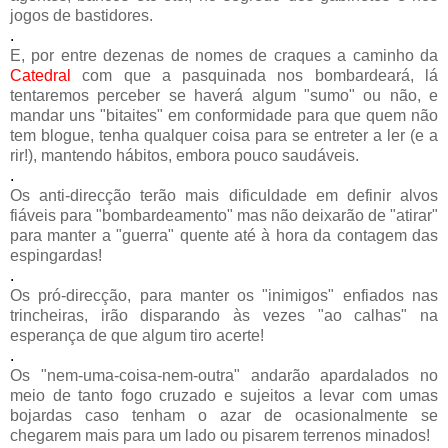
jogos de bastidores.
.
E, por entre dezenas de nomes de craques a caminho da
Catedral
com que a pasquinada nos bombardeará, lá
tentaremos perceber se haverá algum "sumo" ou não, e
mandar uns "bitaites" em conformidade para que quem não
tem blogue, tenha qualquer coisa para se entreter a ler (e a
rir!), mantendo hábitos, embora pouco saudáveis.
.
Os anti-direcção terão mais dificuldade em definir alvos
fiáveis para "bombardeamento" mas não deixarão de "atirar"
para manter a "guerra" quente até à hora da contagem das
espingardas!
.
Os pró-direcção, para manter os "inimigos" enfiados nas
trincheiras, irão disparando às vezes "ao calhas" na
esperança de que algum tiro acerte!
.
Os "nem-uma-coisa-nem-outra" andarão apardalados no
meio de tanto fogo cruzado e sujeitos a levar com umas
bojardas caso tenham o azar de ocasionalmente se
chegarem mais para um lado ou pisarem terrenos minados!